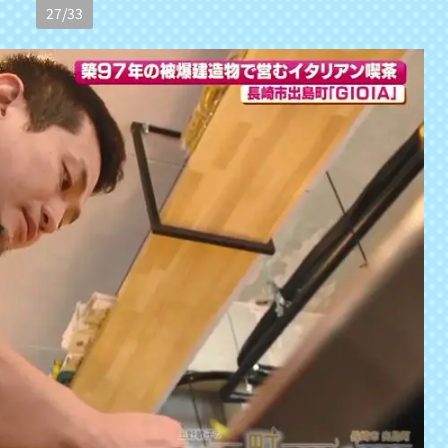
27
/
33