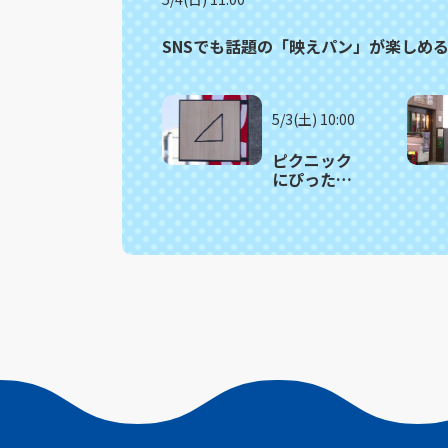
SNSでも話題の「映えパン」が楽しめ
5/3(土) 10:00
ピクニック
にぴった
り！人気サ
ンドイッチ
の詰め合わ
せがお得！
波佐見町
「さんか
く」