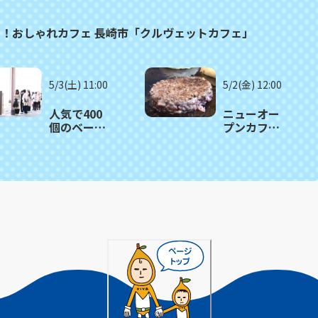
る！おしゃれカフェ 長崎市「クルヴェットカフェ」
5/3(土) 11:00
5/2(金) 12:00
人気で400
ニューオー
個のベーグ
プンカフェ
ルが1時間で
のガッツリ
売り切れる
肉バーガ
日も！長崎
ー！長崎市
市「ツナグ
「路地カフ
ベーグル」
ェ」