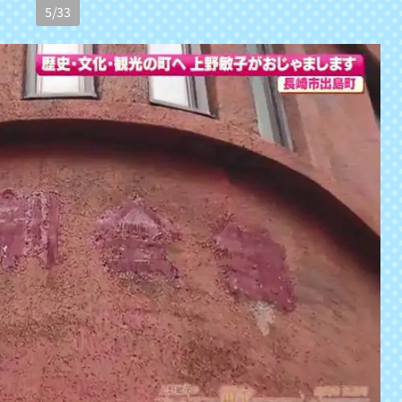
5
/
33