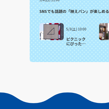
SNSでも話題の「映えパン」が楽しめ
5/3(土) 10:00
ピクニック
にぴった
り！人気サ
ンドイッチ
の詰め合わ
せがお得！
波佐見町
「さんか
く」