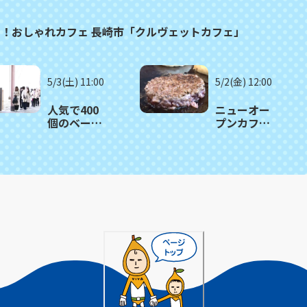
る！おしゃれカフェ 長崎市「クルヴェットカフェ」
5/3(土) 11:00
5/2(金) 12:00
人気で400
ニューオー
個のベーグ
プンカフェ
ルが1時間で
のガッツリ
売り切れる
肉バーガ
日も！長崎
ー！長崎市
市「ツナグ
「路地カフ
ベーグル」
ェ」