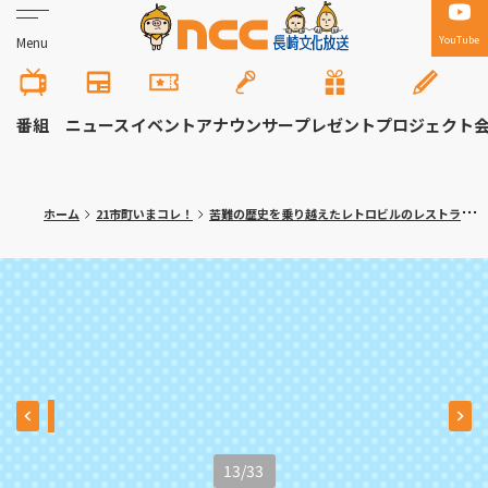
YouTube
Menu
番組
ニュース
イベント
アナウンサー
プレゼント
プロジェクト
ホーム
21市町いまコレ！
苦難の歴史を乗り越えたレトロビルのレストラン 長崎市「イタリアン喫茶 GIOIA」
13
/
33