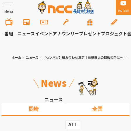
YouTube
Menu
番組
ニュース
イベント
アナウンサー
プレゼント
プロジェクト
ホーム
ニュース
【センバツ】組み合わせ決定！長崎日大の初戦相手は…清峰高校で日本一の経験ある監督が率いる山梨学院 長崎西は滋賀学園と対戦
News
ニュース
長崎
全国
ALL