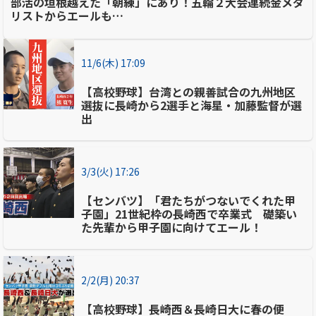
部活の垣根越えた「朝練」にあり！五輪２大会連続金メダ
リストからエールも…
11/6(木) 17:09
【高校野球】台湾との親善試合の九州地区
選抜に長崎から2選手と海星・加藤監督が選
出
3/3(火) 17:26
【センバツ】「君たちがつないでくれた甲
子園」21世紀枠の長崎西で卒業式 礎築い
た先輩から甲子園に向けてエール！
2/2(月) 20:37
【高校野球】長崎西＆長崎日大に春の便