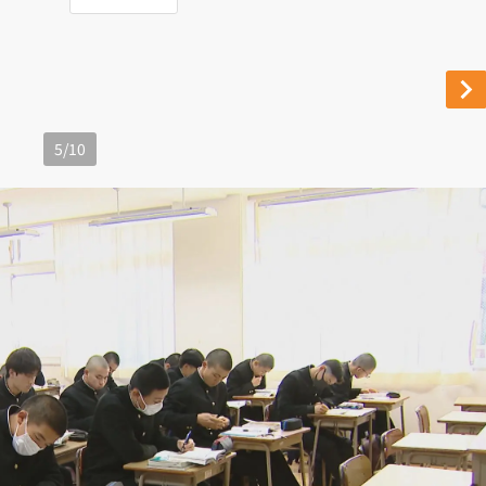
5
/
10