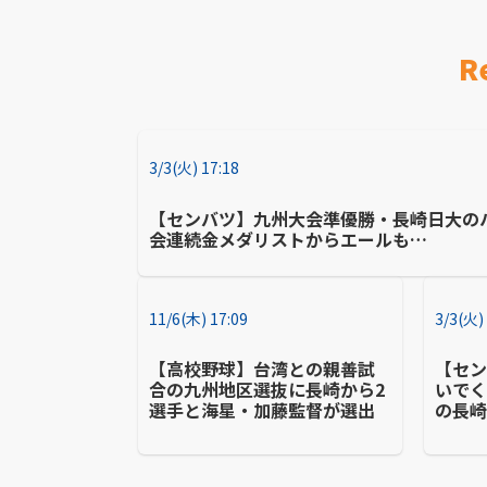
R
3/3(火) 17:18
【センバツ】九州大会準優勝・長崎日大の
会連続金メダリストからエールも…
11/6(木) 17:09
3/3(火)
【高校野球】台湾との親善試
【セ
合の九州地区選抜に長崎から2
いでく
選手と海星・加藤監督が選出
の長
先輩
ル！