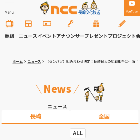
YouTube
Menu
番組
ニュース
イベント
アナウンサー
プレゼント
プロジェクト
ホーム
ニュース
【センバツ】組み合わせ決定！長崎日大の初戦相手は…清峰高校で日本一の経験ある監督が率いる山梨学院 長崎西は滋賀学園と対戦
News
ニュース
長崎
全国
ALL