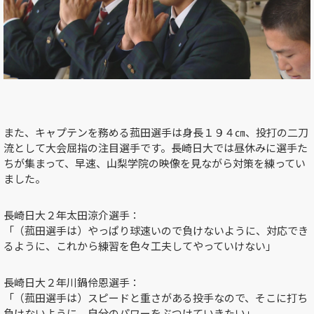
また、キャプテンを務める菰田選手は身長１９４㎝、投打の二刀
流として大会屈指の注目選手です。長崎日大では昼休みに選手た
ちが集まって、早速、山梨学院の映像を見ながら対策を練ってい
ました。
長崎日大２年太田涼介選手：
「（菰田選手は）やっぱり球速いので負けないように、対応でき
るように、これから練習を色々工夫してやっていけない」
長崎日大２年川鍋伶恩選手：
「（菰田選手は）スピードと重さがある投手なので、そこに打ち
負けないように。自分のパワーをぶつけていきたい」