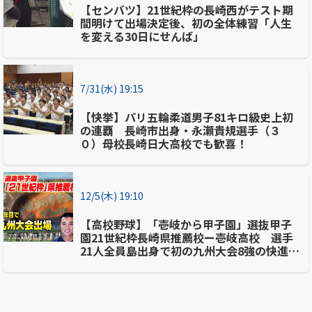
【センバツ】21世紀枠の長崎西がテスト期
間明けて出場決定後、初の全体練習「人生
を変える30日にせんば」
7/31(水) 19:15
【快挙】パリ五輪柔道男子81キロ級史上初
の連覇 長崎市出身・永瀬貴規選手（３
０）母校長崎日大高校でも歓喜！
12/5(木) 19:10
【高校野球】「壱岐から甲子園」選抜甲子
園21世紀枠長崎県推薦校ー壱岐高校 選手
21人全員島出身で初の九州大会8強の快進
撃 強さの秘密に迫る