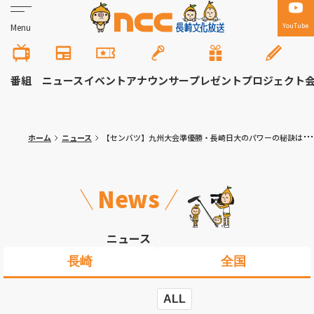
YouTube
Menu
番組
ニュース
イベント
アナウンサー
プレゼント
プロジェクト
ホーム
ニュース
【センバツ】九州大会準優勝・長崎日大のパワーの秘訣は部活の垣根越えた「朝練」にあり！五輪２大会連続金メダリストからエールも…
News
ニュース
長崎
全国
ALL