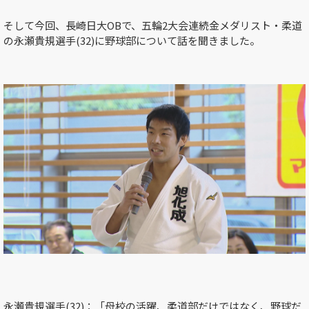
そして今回、長崎日大
OB
で、五輪
2
大会連続金メダリスト・柔道
の永瀬貴規選手
(32)
に野球部について話を聞きました。
永瀬貴規選手
(32)
：「母校の活躍、柔道部だけではなく、野球だ