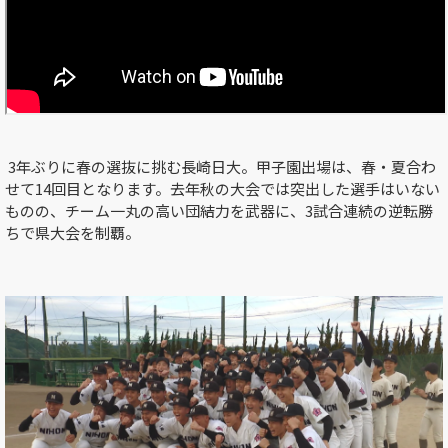
3
年ぶりに春の選抜に挑む長崎日大。甲子園出場は、春・夏合わ
せて
14
回目となります。去年秋の大会では突出した選手はいない
ものの、チーム一丸の高い団結力を武器に、
3
試合連続の逆転勝
ちで県大会を制覇。