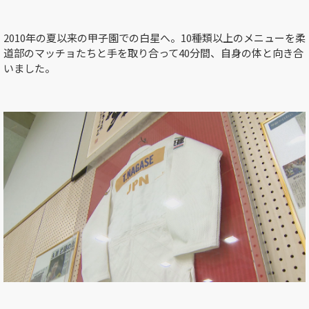
2010
年の夏以来の甲子園での白星へ。
10
種類以上のメニューを柔
道部のマッチョたちと手を取り合って
40
分間、自身の体と向き合
いました。