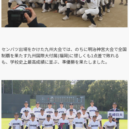
センバツ出場をかけた九州大会では、のちに明治神宮大会で全国
制覇を果たす九州国際大付属
(
福岡
)
に惜しくも
1
点差で敗れる
も、学校史上最高成績に並ぶ、準優勝を果たしました。