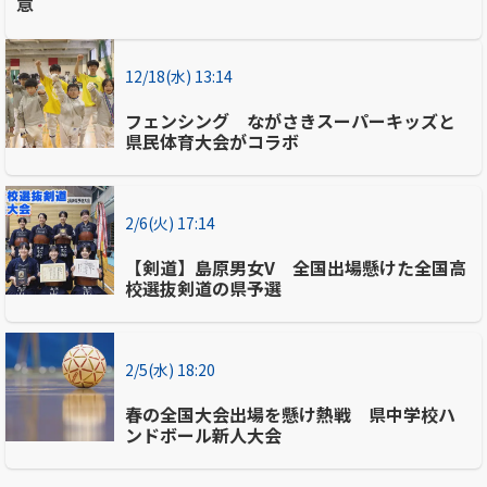
意
12/18(水) 13:14
フェンシング ながさきスーパーキッズと
県民体育大会がコラボ
2/6(火) 17:14
【剣道】島原男女V 全国出場懸けた全国高
校選抜剣道の県予選
2/5(水) 18:20
春の全国大会出場を懸け熱戦 県中学校ハ
ンドボール新人大会