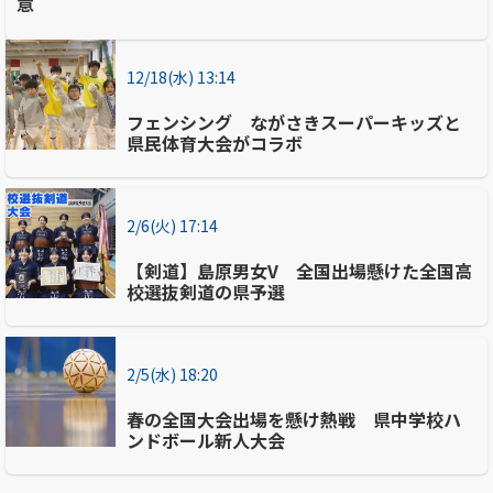
意
12/18(水) 13:14
フェンシング ながさきスーパーキッズと
県民体育大会がコラボ
2/6(火) 17:14
【剣道】島原男女V 全国出場懸けた全国高
校選抜剣道の県予選
2/5(水) 18:20
春の全国大会出場を懸け熱戦 県中学校ハ
ンドボール新人大会