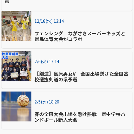
意
12/18(水) 13:14
フェンシング ながさきスーパーキッズと
県民体育大会がコラボ
2/6(火) 17:14
【剣道】島原男女V 全国出場懸けた全国高
校選抜剣道の県予選
2/5(水) 18:20
春の全国大会出場を懸け熱戦 県中学校ハ
ンドボール新人大会