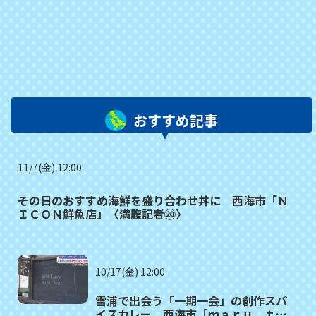
おすすめ記事
11/7(金) 12:00
その日のおすすめ海鮮を盛り合わせ丼に 西海市「Ｎ
ＩＣＯＮ鮮魚店」〈満腹記者⑳〉
10/17(金) 12:00
雪浦で出会う「一期一会」の創作スパ
イスカレー 西海市「ｍａｒｕ＿ｔａ