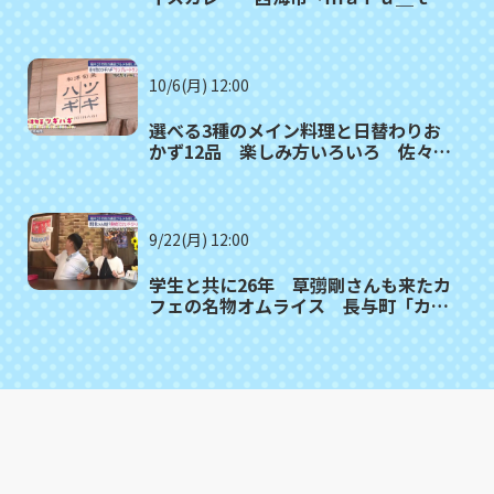
ｍｏ（マルタモ）」〈満腹記者⑲〉
10/6(月) 12:00
選べる3種のメイン料理と日替わりお
かず12品 楽しみ方いろいろ 佐々町
「和洋旬菜ツギハギ」〈満腹記者⑱〉
9/22(月) 12:00
学生と共に26年 草彅剛さんも来たカ
フェの名物オムライス 長与町「カフ
ェ・ド・ジーノ」〈満腹記者⑰〉