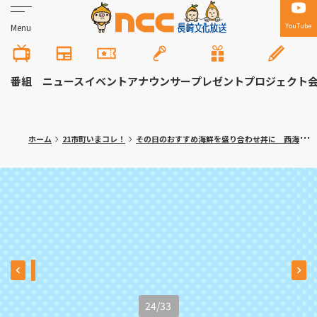
YouTube
Menu
番組
ニュース
イベント
アナウンサー
プレゼント
プロジェクト
ホーム
21市町いまコレ！
その日のおすすめ海鮮を盛り合わせ丼に 西海市「ＮＩＣＯＮ鮮魚店」〈満腹記者⑳〉
24
/
33