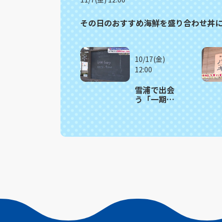
その日のおすすめ海鮮を盛り合わせ丼
10/17(金)
12:00
雪浦で出会
う「一期一
会」の創作
スパイスカ
レー 西海
市「ｍａｒ
ｕ＿ｔａｍ
ｏ（マルタ
モ）」〈満
腹記者⑲〉