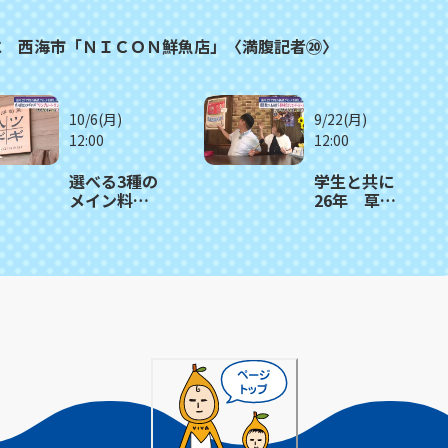
に 西海市「ＮＩＣＯＮ鮮魚店」〈満腹記者⑳〉
10/6(月)
9/22(月)
12:00
12:00
選べる3種の
学生と共に
メイン料理
26年 草彅
と日替わり
剛さんも来
おかず12
たカフェの
品 楽しみ
名物オムラ
方いろい
イス 長与
ろ 佐々町
町「カフ
「和洋旬菜
ェ・ド・ジ
ツギハギ」
ーノ」〈満
〈満腹記者
腹記者⑰〉
⑱〉