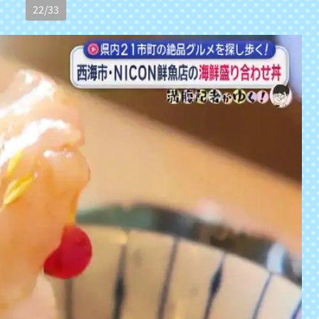
22
/
33