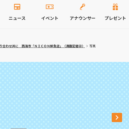
ニュース
イベント
アナウンサー
プレゼント
り合わせ丼に 西海市「ＮＩＣＯＮ鮮魚店」〈満腹記者⑳〉
写真