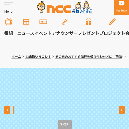
YouTube
Menu
番組
ニュース
イベント
アナウンサー
プレゼント
プロジェクト
ホーム
21市町いまコレ！
その日のおすすめ海鮮を盛り合わせ丼に 西海市「ＮＩＣＯＮ鮮魚店」〈満腹記者⑳〉
7
/
33