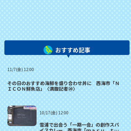
おすすめ記事
11/7(金) 12:00
その日のおすすめ海鮮を盛り合わせ丼に 西海市「Ｎ
ＩＣＯＮ鮮魚店」〈満腹記者⑳〉
10/17(金) 12:00
雪浦で出会う「一期一会」の創作スパ
イスカレー 西海市「ｍａｒｕ＿ｔａ