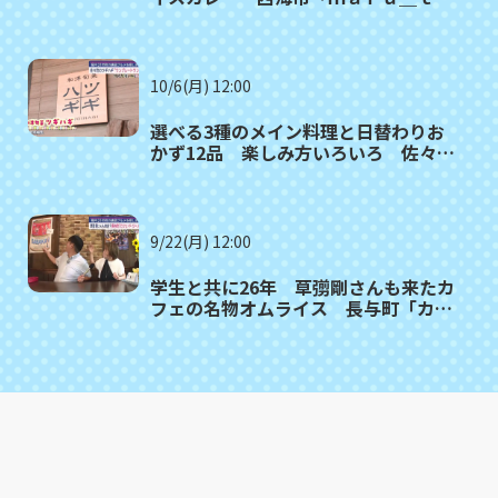
ｍｏ（マルタモ）」〈満腹記者⑲〉
10/6(月) 12:00
選べる3種のメイン料理と日替わりお
かず12品 楽しみ方いろいろ 佐々町
「和洋旬菜ツギハギ」〈満腹記者⑱〉
9/22(月) 12:00
学生と共に26年 草彅剛さんも来たカ
フェの名物オムライス 長与町「カフ
ェ・ド・ジーノ」〈満腹記者⑰〉