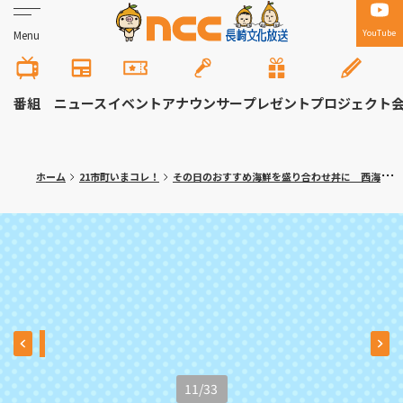
YouTube
Menu
番組
ニュース
イベント
アナウンサー
プレゼント
プロジェクト
ホーム
21市町いまコレ！
その日のおすすめ海鮮を盛り合わせ丼に 西海市「ＮＩＣＯＮ鮮魚店」〈満腹記者⑳〉
11
/
33