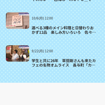
ｍｏ（マルタモ）」〈満腹記者⑲〉
10/6(月) 12:00
選べる3種のメイン料理と日替わりお
かず12品 楽しみ方いろいろ 佐々町
「和洋旬菜ツギハギ」〈満腹記者⑱〉
9/22(月) 12:00
学生と共に26年 草彅剛さんも来たカ
フェの名物オムライス 長与町「カフ
ェ・ド・ジーノ」〈満腹記者⑰〉