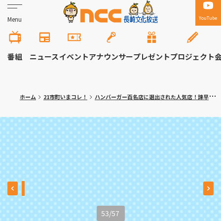
YouTube
Menu
番組
ニュース
イベント
アナウンサー
プレゼント
プロジェクト
ホーム
21市町いまコレ！
ハンバーガー百名店に選出された人気店！諫早市「ハンバーガー＆クレープ トミーズ」≪満腹記者がゆく⑩≫
53
/
57