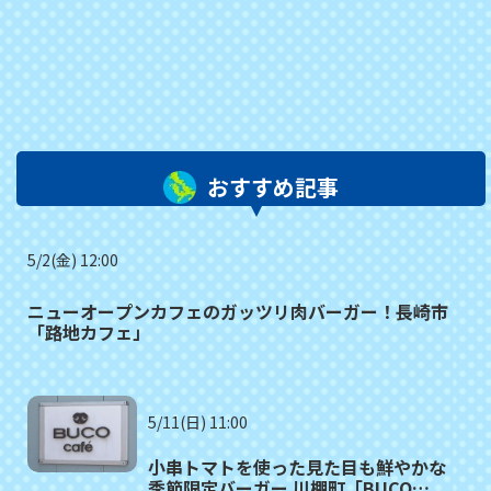
おすすめ記事
5/2(金) 12:00
ニューオープンカフェのガッツリ肉バーガー！長崎市
「路地カフェ」
5/11(日) 11:00
小串トマトを使った見た目も鮮やかな
季節限定バーガー 川棚町「BUCO