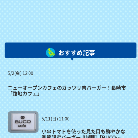
おすすめ記事
5/2(金) 12:00
ニューオープンカフェのガッツリ肉バーガー！長崎市
「路地カフェ」
5/11(日) 11:00
小串トマトを使った見た目も鮮やかな
季節限定バーガー 川棚町「BUCO