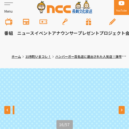
YouTube
Menu
番組
ニュース
イベント
アナウンサー
プレゼント
プロジェクト
ホーム
21市町いまコレ！
ハンバーガー百名店に選出された人気店！諫早市「ハンバーガー＆クレープ トミーズ」≪満腹記者がゆく⑩≫
16
/
57