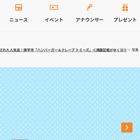
ニュース
イベント
アナウンサー
プレゼント
された人気店！諫早市「ハンバーガー＆クレープ トミーズ」≪満腹記者がゆく⑩≫
写真