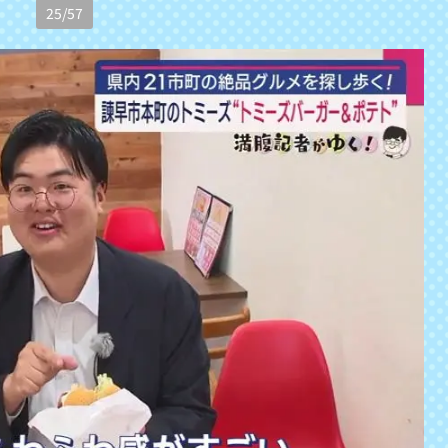
25
/
57