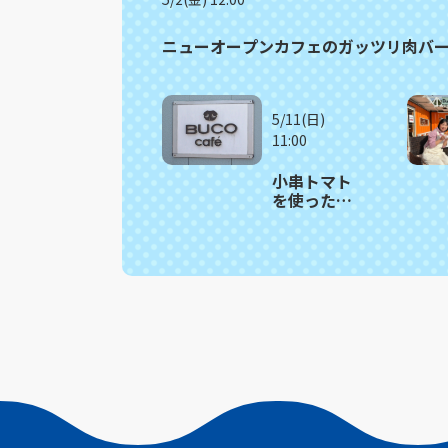
ニューオープンカフェのガッツリ肉バ
5/11(日)
11:00
小串トマト
を使った見
た目も鮮や
かな季節限
定バーガー
川棚町
「BUCO
cafe」