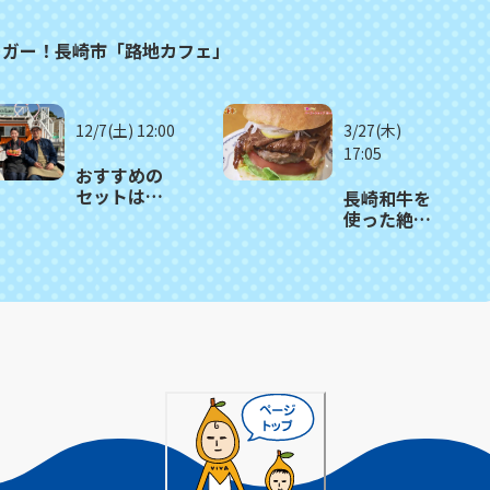
ーガー！長崎市「路地カフェ」
12/7(土) 12:00
3/27(木)
17:05
おすすめの
セットはこ
長崎和牛を
だわりハン
使った絶品
バーガーが
バーガー＆
２つ！長崎
ピザ「バー
市
ガーショッ
「DuckLuck
プあいか
ダックラッ
わ」
ク」