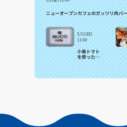
ニューオープンカフェのガッツリ肉バ
5/11(日)
11:00
小串トマト
を使った見
た目も鮮や
かな季節限
定バーガー
川棚町
「BUCO
cafe」