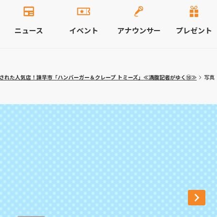
ニュース
イベント
アナウンサー
プレゼント
された人気店！諫早市「ハンバーガー＆クレープ トミーズ」≪満腹記者がゆく⑩≫
写真