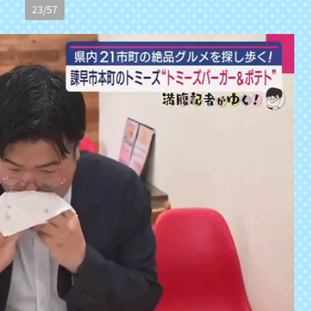
23
/
57