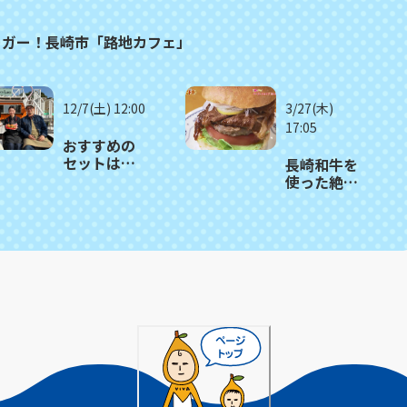
ーガー！長崎市「路地カフェ」
12/7(土) 12:00
3/27(木)
17:05
おすすめの
セットはこ
長崎和牛を
だわりハン
使った絶品
バーガーが
バーガー＆
２つ！長崎
ピザ「バー
市
ガーショッ
「DuckLuck
プあいか
ダックラッ
わ」
ク」