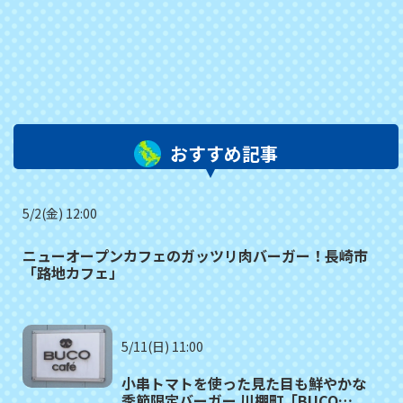
おすすめ記事
5/2(金) 12:00
ニューオープンカフェのガッツリ肉バーガー！長崎市
「路地カフェ」
5/11(日) 11:00
小串トマトを使った見た目も鮮やかな
季節限定バーガー 川棚町「BUCO