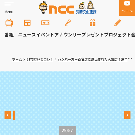
YouTube
Menu
番組
ニュース
イベント
アナウンサー
プレゼント
プロジェクト
ホーム
21市町いまコレ！
ハンバーガー百名店に選出された人気店！諫早市「ハンバーガー＆クレープ トミーズ」≪満腹記者がゆく⑩≫
29
/
57