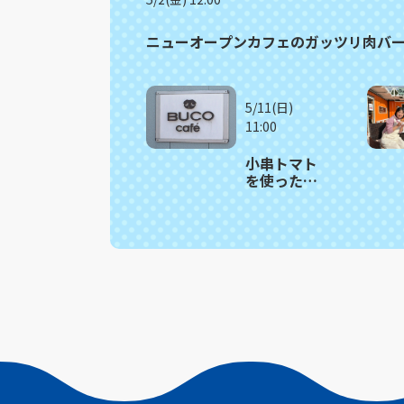
ニューオープンカフェのガッツリ肉バ
5/11(日)
11:00
小串トマト
を使った見
た目も鮮や
かな季節限
定バーガー
川棚町
「BUCO
cafe」