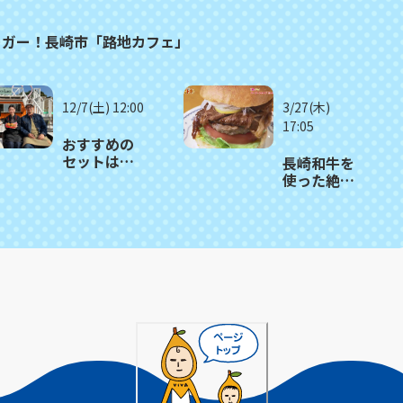
ーガー！長崎市「路地カフェ」
12/7(土) 12:00
3/27(木)
17:05
おすすめの
セットはこ
長崎和牛を
だわりハン
使った絶品
バーガーが
バーガー＆
２つ！長崎
ピザ「バー
市
ガーショッ
「DuckLuck
プあいか
ダックラッ
わ」
ク」