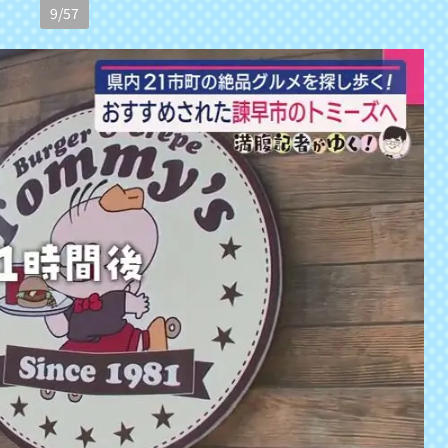
9
/
57