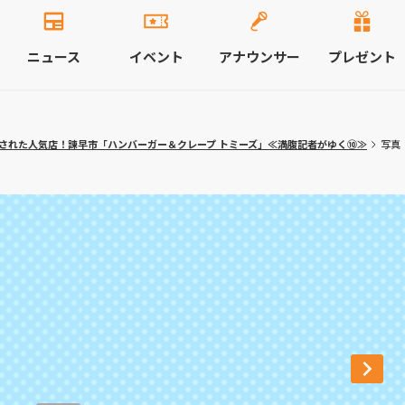
ニュース
イベント
アナウンサー
プレゼント
された人気店！諫早市「ハンバーガー＆クレープ トミーズ」≪満腹記者がゆく⑩≫
写真