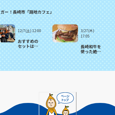
ーガー！長崎市「路地カフェ」
12/7(土) 12:00
3/27(木)
17:05
おすすめの
セットはこ
長崎和牛を
だわりハン
使った絶品
バーガーが
バーガー＆
２つ！長崎
ピザ「バー
市
ガーショッ
「DuckLuck
プあいか
ダックラッ
わ」
ク」