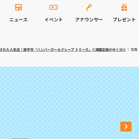
ニュース
イベント
アナウンサー
プレゼント
された人気店！諫早市「ハンバーガー＆クレープ トミーズ」≪満腹記者がゆく⑩≫
写真