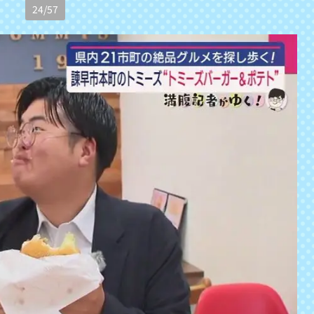
24
/
57