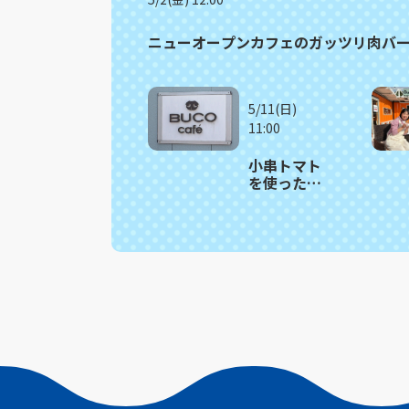
ニューオープンカフェのガッツリ肉バ
5/11(日)
11:00
小串トマト
を使った見
た目も鮮や
かな季節限
定バーガー
川棚町
「BUCO
cafe」