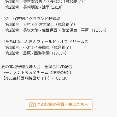
第1試合
佐世保高専
4-7
長崎北
（試合終了）
第2試合
長崎明誠
-
諫早 (13:10)
○佐世保市総合グラウンド野球場
第1試合
大村
3-2
佐世保工
（試合終了）
第2試合
長総大附
-
佐世保西・佐世保商・平戸 （12:50~）
○たちばなしんきんフィールド・オブ ドリームス
第1試合
小浜
1-4
長崎東
（試合終了）
第2試合
島原
-
西海学園（13:00~）
夏の高校野球長崎大会 全試合LIVE配信！
トーナメント表＆全チーム出場校の紹介
【NCC高校野球特設サイト】←CLICK
この記事の写真一覧はこちら