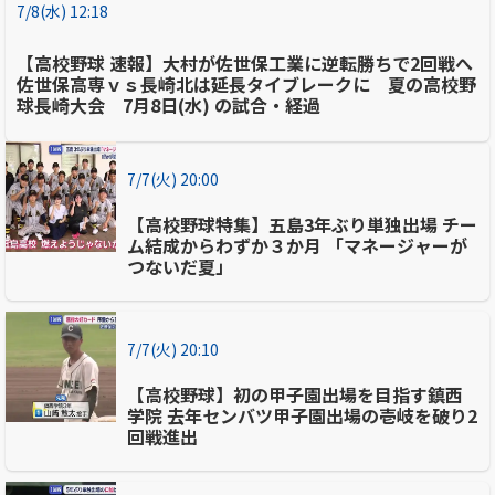
7/8(水) 12:18
【高校野球 速報】大村が佐世保工業に逆転勝ちで2回戦へ
佐世保高専ｖｓ長崎北は延長タイブレークに 夏の高校野
球長崎大会 7月8日(水) の試合・経過
7/7(火) 20:00
【高校野球特集】五島3年ぶり単独出場 チー
ム結成からわずか３か月 「マネージャーが
つないだ夏」
7/7(火) 20:10
【高校野球】初の甲子園出場を目指す鎮西
学院 去年センバツ甲子園出場の壱岐を破り2
回戦進出