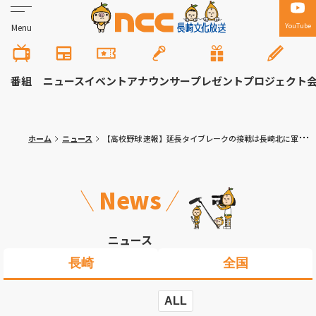
YouTube
Menu
番組
ニュース
イベント
アナウンサー
プレゼント
プロジェクト
ホーム
ニュース
【高校野球 速報】延長タイブレークの接戦は長崎北に軍配 佐世保高専に勝利 夏の高校野球長崎大会 7月8日(水) の試合・経過
News
ニュース
長崎
全国
ALL