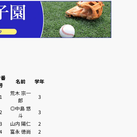
背番
名前
学年
号
荒木 宗一
1
3
郎
◎中島 悠
2
3
斗
3
山内 陽仁
2
4
富永 徳尚
2