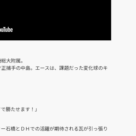
崎総大附属。
で正捕手の中島。エースは、課題だった変化球のキ
ドで勝たせます！」
カー石橋とＤＨでの活躍が期待される瓦が引っ張り