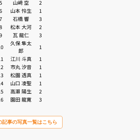
5
山﨑 空
2
6
山本 怜生
1
7
石橋 響
3
8
松本 大河
2
9
瓦 龍仁
3
久保 隼太
10
1
郎
11
江川 斗真
1
12
市丸 汐音
1
13
松園 透真
1
14
山口 凌聖
1
15
高瀬 陽生
2
16
園田 龍寛
3
の記事の写真一覧はこちら