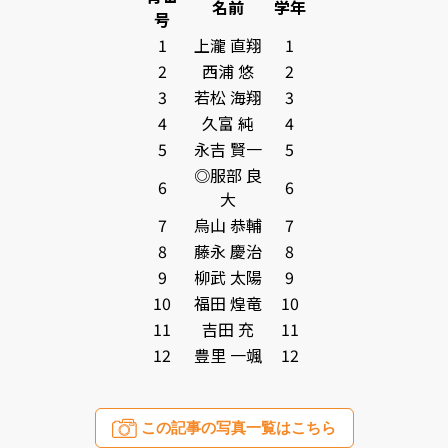
名前
学年
号
1
上瀧 直翔
1
2
西浦 悠
2
3
若松 海翔
3
4
久富 純
4
5
永吉 賢一
5
◎服部 良
6
6
大
7
烏山 恭輔
7
8
藤永 慶治
8
9
柳武 太陽
9
10
福田 煌竜
10
11
吉田 充
11
12
豊里 一颯
12
この記事の写真一覧はこちら