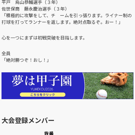
平戸 烏山恭輔選手（３年）
佐世保商 藤永慶治選手（３年）
「積極的に攻撃をして、チ ームを引っ張ります。ライナー制の
打球を打ってランナーを返します。絶対点取るぞ。おー！」
心を一つにまずは初戦突破を目指します。
全員
「絶対勝つぞ！おし！」
大会登録メンバー
背番