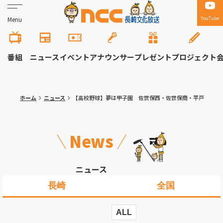
YouTube
Menu
番組
ニュース
イベント
アナウンサー
プレゼント
プロジェクト
ホーム
ニュース
【高校野球】夢は甲子園 佐世保西・佐世保商・平戸
News
ニュース
長崎
全国
ALL