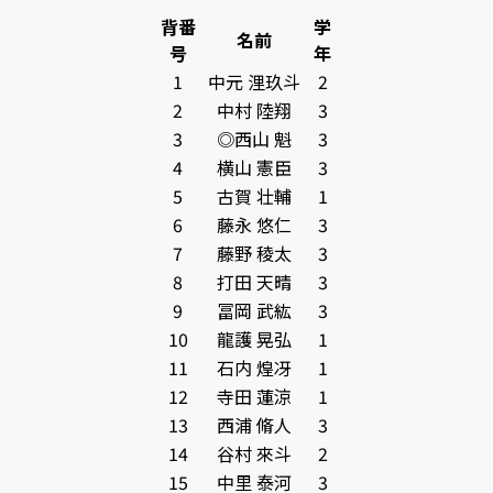
背番
学
名前
号
年
1
中元 浬玖斗
2
2
中村 陸翔
3
3
◎西山 魁
3
4
横山 憲臣
3
5
古賀 壮輔
1
6
藤永 悠仁
3
7
藤野 稜太
3
8
打田 天晴
3
9
冨岡 武紘
3
10
龍護 晃弘
1
11
石内 煌冴
1
12
寺田 蓮涼
1
13
西浦 脩人
3
14
谷村 來斗
2
15
中里 泰河
3