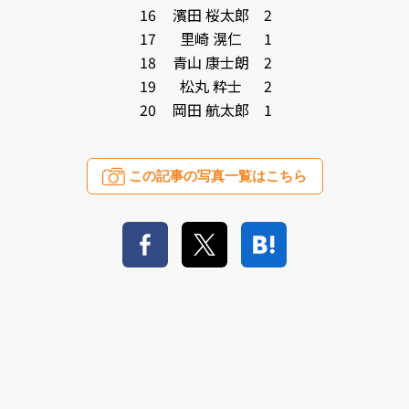
16
濱田 桜太郎
2
17
里崎 滉仁
1
18
青山 康士朗
2
19
松丸 粋士
2
20
岡田 航太郎
1
この記事の写真一覧はこちら