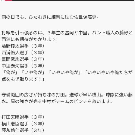
雨の日でも、ひたむきに練習に励む佐世保高専。
打線を引っ張るのは、３年生の冨岡と中里。バント職人の藤野と
西浦にも期待がかかります。
藤野稜太選手
（３年）
西浦脩人選手
（３年）
冨岡武紘選手
（３年）
中里泰河選手
（３年）
「俺が」「いや俺が」「いやいや俺が」「いやいやいや俺たちが
点をもぎ取ります！」
守備範囲の広さが持ち味の打田。送球が早い横山。球際に強い藤
永。肩の強さが光る中村がチームのピンチを救います。
打田天晴選手
（３年）
横山憲臣選手
（３年）
藤永悠仁選手
（３年）