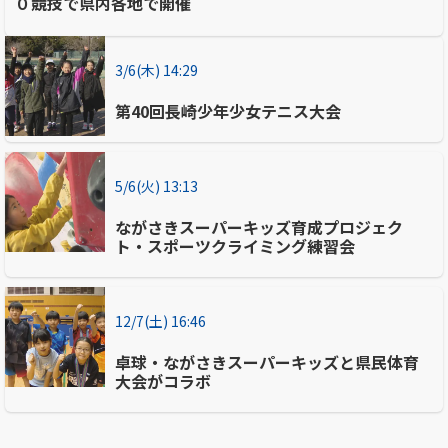
０競技で県内各地で開催
3/6(木) 14:29
第40回長崎少年少女テニス大会
5/6(火) 13:13
ながさきスーパーキッズ育成プロジェク
ト・スポーツクライミング練習会
12/7(土) 16:46
卓球・ながさきスーパーキッズと県民体育
大会がコラボ