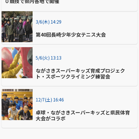
０競技で県内各地で開催
3/6(木) 14:29
第40回長崎少年少女テニス大会
5/6(火) 13:13
ながさきスーパーキッズ育成プロジェク
ト・スポーツクライミング練習会
12/7(土) 16:46
卓球・ながさきスーパーキッズと県民体育
大会がコラボ