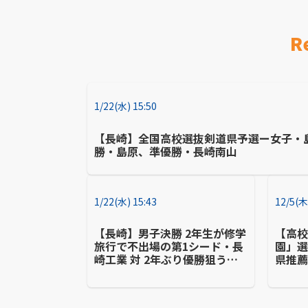
R
1/22(水) 15:50
【長崎】全国高校選抜剣道県予選ー女子・
勝・島原、準優勝・長崎南山
1/22(水) 15:43
12/5(木
【長崎】男子決勝 2年生が修学
【高
旅行で不出場の第1シード・長
園」選
崎工業 対 2年ぶり優勝狙う第2
県推薦
シード・瓊浦ー県高校バスケ
人全員
新人戦
強の
る