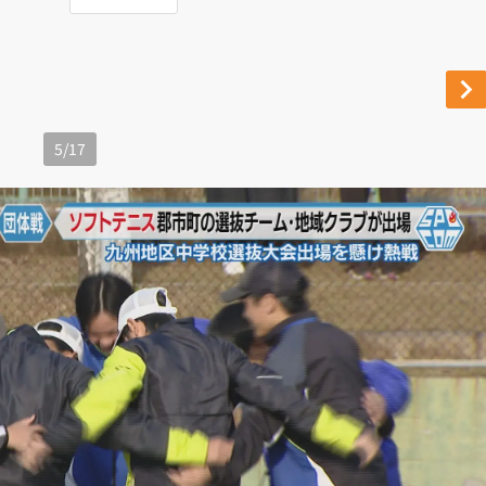
5
/
17