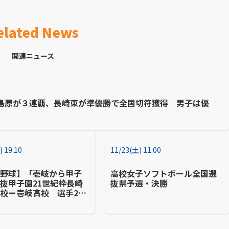
elated News
関連ニュース
島原が３連覇、長崎東が準優勝で全国切符獲得 男子は優
) 19:10
11/23(土) 11:00
校野球】「壱岐から甲子
高校女子ソフトボール全国選
抜甲子園21世紀枠長崎
抜県予選・決勝
校ー壱岐高校 選手21
島出身で初の九州大会8
快進撃 強さの秘密に迫