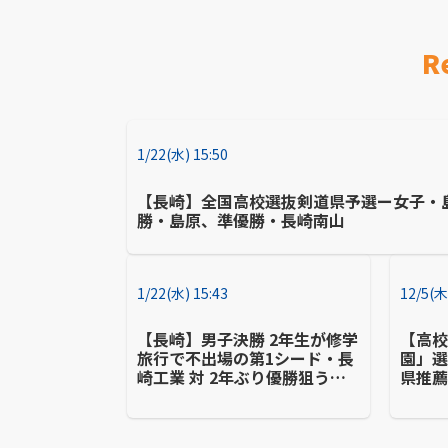
R
1/22(水) 15:50
【長崎】全国高校選抜剣道県予選ー女子・
勝・島原、準優勝・長崎南山
1/22(水) 15:43
12/5(木
【長崎】男子決勝 2年生が修学
【高
旅行で不出場の第1シード・長
園」選
崎工業 対 2年ぶり優勝狙う第2
県推薦
シード・瓊浦ー県高校バスケ
人全員
新人戦
強の
る