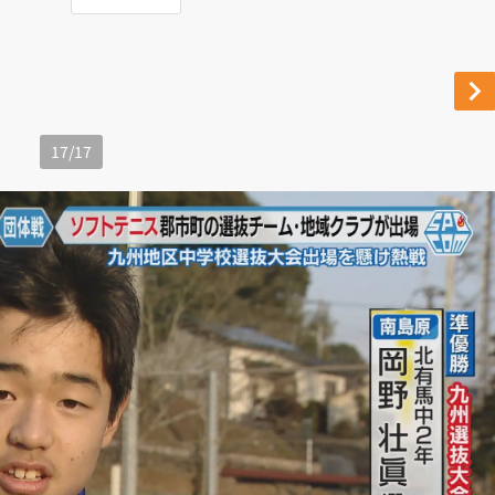
17
/
17