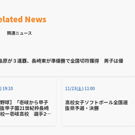
elated News
関連ニュース
島原が３連覇、長崎東が準優勝で全国切符獲得 男子は優
) 19:10
11/23(土) 11:00
校野球】「壱岐から甲子
高校女子ソフトボール全国選
抜甲子園21世紀枠長崎
抜県予選・決勝
校ー壱岐高校 選手21
島出身で初の九州大会8
快進撃 強さの秘密に迫