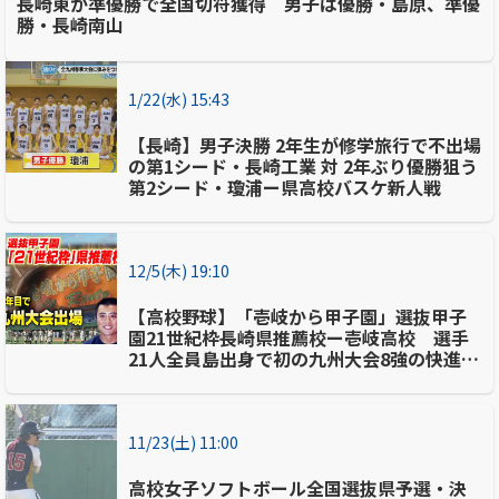
長崎東が準優勝で全国切符獲得 男子は優勝・島原、準優
勝・長崎南山
1/22(水) 15:43
【長崎】男子決勝 2年生が修学旅行で不出場
の第1シード・長崎工業 対 2年ぶり優勝狙う
第2シード・瓊浦ー県高校バスケ新人戦
12/5(木) 19:10
【高校野球】「壱岐から甲子園」選抜甲子
園21世紀枠長崎県推薦校ー壱岐高校 選手
21人全員島出身で初の九州大会8強の快進
撃 強さの秘密に迫る
11/23(土) 11:00
高校女子ソフトボール全国選抜県予選・決