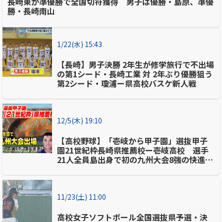
長崎東が準優勝で全国切符獲得 男子は優勝・島原、準優
勝・長崎南山
1/22(水) 15:43
【長崎】男子決勝 2年生が修学旅行で不出場
の第1シード・長崎工業 対 2年ぶり優勝狙う
第2シード・瓊浦ー県高校バスケ新人戦
12/5(木) 19:10
【高校野球】「壱岐から甲子園」選抜甲子
園21世紀枠長崎県推薦校ー壱岐高校 選手
21人全員島出身で初の九州大会8強の快進
撃 強さの秘密に迫る
11/23(土) 11:00
高校女子ソフトボール全国選抜県予選・決