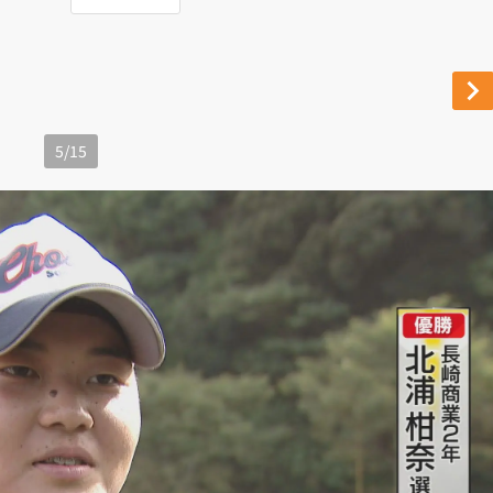
5
/
15