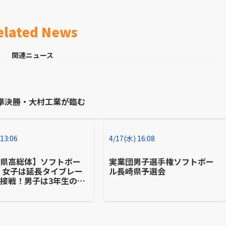
elated News
関連ニュース
ル準決勝・大村工業が臨む
 13:06
4/17(水) 16:08
崎県高総体】ソフトボー
実業団男子選手権ソフトボー
 女子は延長タイブレー
ル長崎県予選会
接戦！男子は3年生の意
ホームラン！