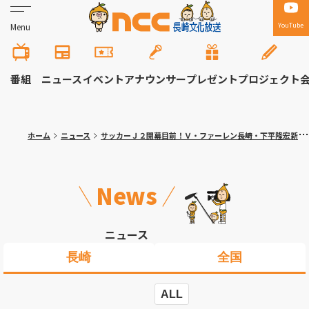
YouTube
Menu
番組
ニュース
イベント
アナウンサー
プレゼント
プロジェクト
ホーム
ニュース
サッカーＪ２開幕目前！Ｖ・ファーレン長崎・下平隆宏新監督（52）意気込み
News
ニュース
長崎
全国
ALL