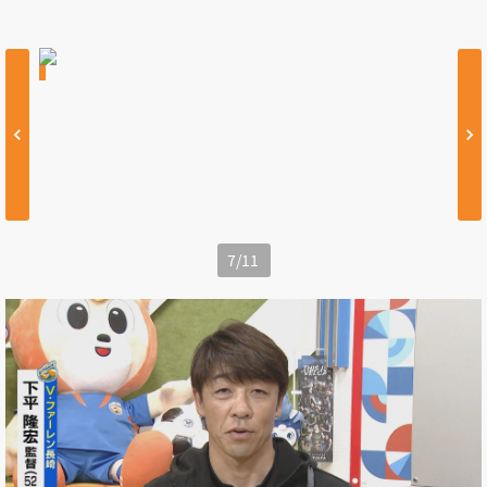
7
/
11