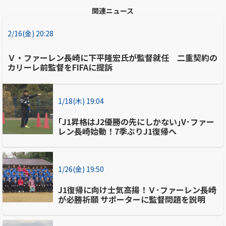
関連ニュース
2/16(金) 20:28
Ｖ・ファーレン長崎に下平隆宏氏が監督就任 二重契約の
カリーレ前監督をFIFAに提訴
1/18(木) 19:04
｢J1昇格はJ2優勝の先にしかない｣V･ファー
レン長崎始動！7季ぶりJ1復帰へ
1/26(金) 19:50
J1復帰に向け士気高揚！Ｖ･ファーレン長崎
が必勝祈願 サポーターに監督問題を説明