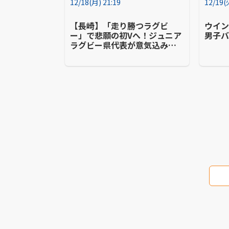
12/18(月) 21:19
12/19(
【長崎】「走り勝つラグビ
ウイ
ー」で悲願の初Vへ！ジュニア
男子
ラグビー県代表が意気込み語
る