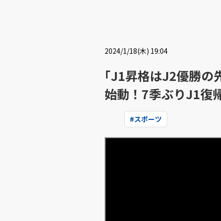
2024/1/18(木) 19:04
｢J1昇格はJ2優勝
始動！7季ぶりJ1復
#
スポーツ