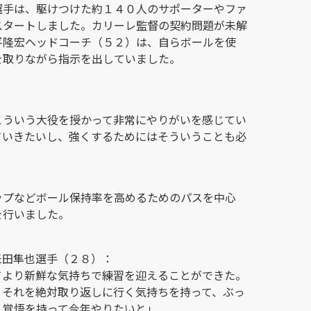
選手は、駆けつけた約１４０人のサポーターやファ
スタートしました。カリーレ監督の契約問題が未解
平隆宏ヘッドコーチ（５２）は、自らボールを使
を取りながら指示を出していました。
：
こういう大役を授かって非常にやりがいを感じてい
ていきたいし、強くするためにはそういうことも必
ップなどボール保持率を高めるためのパスを中心
を行いました。
米田隼也選手（２８）：
てより新鮮な気持ちで練習を迎えることができた。
、それを絶対取り返しに行く気持ちを持って、ぶっ
く覚悟を持って今年やりたいと」