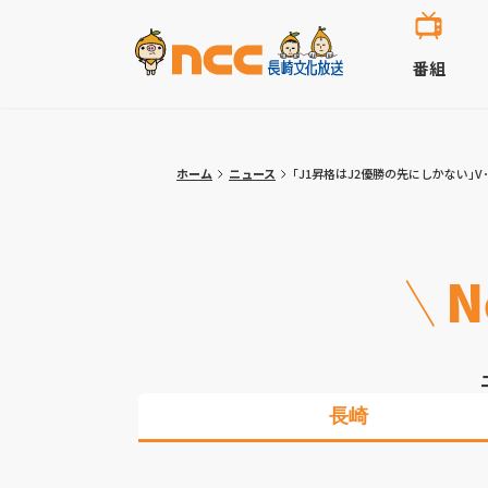
番組
ホーム
ニュース
｢J1昇格はJ2優勝の先にしかない｣
N
長崎