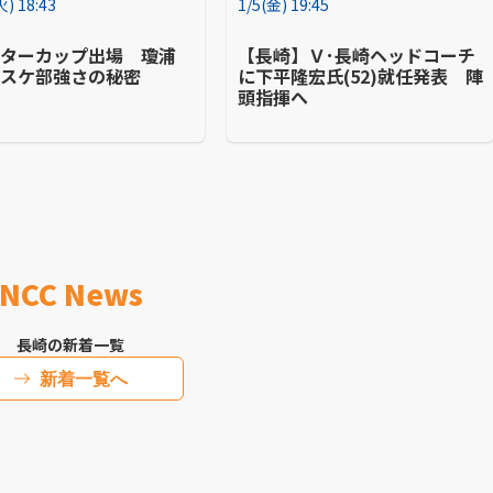
火) 18:43
1/5(金) 19:45
ンターカップ出場 瓊浦
【長崎】Ｖ･長崎ヘッドコーチ
バスケ部強さの秘密
に下平隆宏氏(52)就任発表 陣
頭指揮へ
NCC News
長崎の新着一覧
新着一覧へ