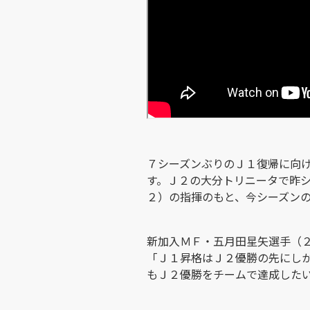
７シーズンぶりのＪ１復帰に向
す。Ｊ２の大分トリニータで昨
２）の指揮のもと、今シーズン
新加入ＭＦ・五月田星矢選手（
「Ｊ１昇格はＪ２優勝の先にし
もＪ２優勝をチームで達成した