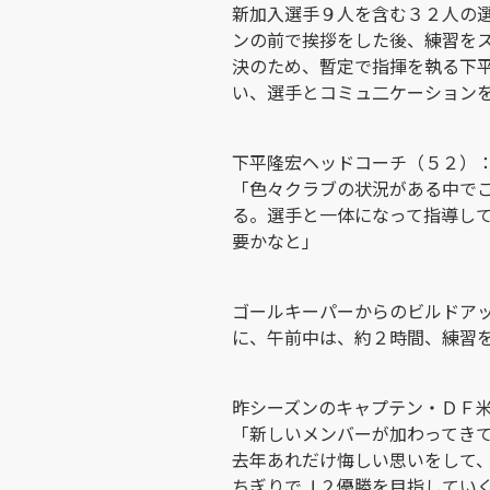
新加入選手９人を含む３２人の
ンの前で挨拶をした後、練習を
決のため、暫定で指揮を執る下
い、選手とコミュ二ケーション
下平隆宏ヘッドコーチ（５２）
「色々クラブの状況がある中で
る。選手と一体になって指導し
要かなと」
ゴールキーパーからのビルドア
に、午前中は、約２時間、練習
昨シーズンのキャプテン・ＤＦ
「新しいメンバーが加わってき
去年あれだけ悔しい思いをして
ちぎりでＪ２優勝を目指してい