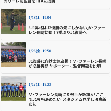
カリーレ前監督をFIFAに提訴
1/18(木) 19:04
｢J1昇格はJ2優勝の先にしかない｣V･ファー
レン長崎始動！7季ぶりJ1復帰へ
1/26(金) 19:50
J1復帰に向け士気高揚！Ｖ･ファーレン長崎
が必勝祈願 サポーターに監督問題を説明
1/17(水) 19:23
Ｖ･ファーレン長崎に９選手が新加入｢ここ
でJ1昇格決めたい｣スタジアム見学し決意新
たに