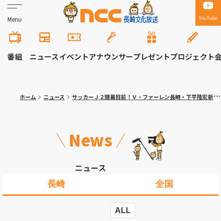
YouTube
Menu
番組
ニュース
イベント
アナウンサー
プレゼント
プロジェクト
ホーム
ニュース
サッカーＪ２開幕目前！Ｖ・ファーレン長崎・下平隆宏新監督（52）意気込み
News
ニュース
長崎
全国
ALL