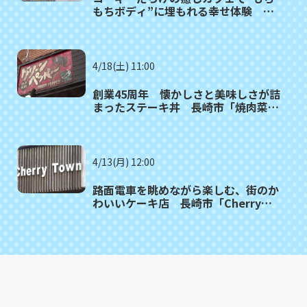
もちボディ”に埋もれる幸せ体験 東
彼杵町「カフェ・ドッグヒル」
4/18(土) 11:00
創業45周年 懐かしさと美味しさが詰
まったステーキ丼 長崎市「焼肉菜館
グリーンペッパー」
4/13(月) 12:00
路面電車を眺めながら楽しむ、街のか
わいいケーキ店 長崎市「Cherry
Town」