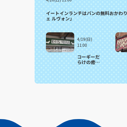
イートインランチはパンの無料おかわり
ェ ルヴォン」
4/19(日)
11:00
コーギーだ
らけの癒し
カフェで“も
ちもちボデ
ィ”に埋もれ
る幸せ体
験 東彼杵
町「カフ
ェ・ドッグ
ヒル」