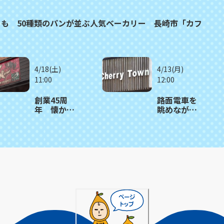
も 50種類のパンが並ぶ人気ベーカリー 長崎市「カフ
4/18(土)
4/13(月)
11:00
12:00
創業45周
路面電車を
年 懐かし
眺めながら
さと美味し
楽しむ、街
さが詰まっ
のかわいい
たステーキ
ケーキ店
丼 長崎市
長崎市
「焼肉菜館
「Cherry
グリーンペ
Town」
ッパー」