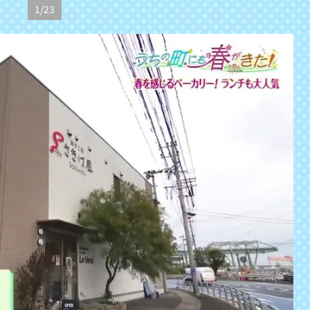
1
/
23