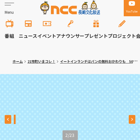
YouTube
Menu
番組
ニュース
イベント
アナウンサー
プレゼント
プロジェクト
ホーム
21市町いまコレ！
イートインランチはパンの無料おかわりも 50種類のパンが並ぶ人気ベーカリー 長崎市「カフェ ルヴォン」
2
/
23