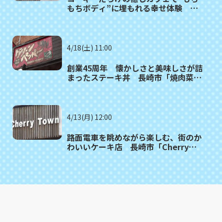
もちボディ”に埋もれる幸せ体験 東
彼杵町「カフェ・ドッグヒル」
4/18(土) 11:00
創業45周年 懐かしさと美味しさが詰
まったステーキ丼 長崎市「焼肉菜館
グリーンペッパー」
4/13(月) 12:00
路面電車を眺めながら楽しむ、街のか
わいいケーキ店 長崎市「Cherry
Town」