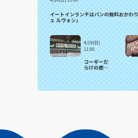
イートインランチはパンの無料おかわり
ェ ルヴォン」
4/19(日)
11:00
コーギーだ
らけの癒し
カフェで“も
ちもちボデ
ィ”に埋もれ
る幸せ体
験 東彼杵
町「カフ
ェ・ドッグ
ヒル」