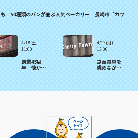
も 50種類のパンが並ぶ人気ベーカリー 長崎市「カフ
4/18(土)
4/13(月)
11:00
12:00
創業45周
路面電車を
年 懐かし
眺めながら
さと美味し
楽しむ、街
さが詰まっ
のかわいい
たステーキ
ケーキ店
丼 長崎市
長崎市
「焼肉菜館
「Cherry
グリーンペ
Town」
ッパー」