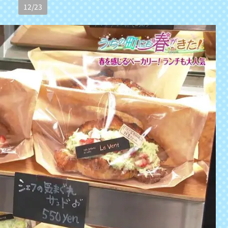
12
/
23