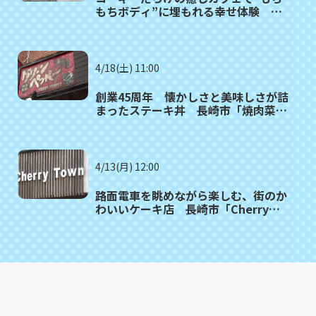
もちボディ”に埋もれる幸せ体験 東
彼杵町「カフェ・ドッグヒル」
4/18(土) 11:00
創業45周年 懐かしさと美味しさが詰
まったステーキ丼 長崎市「焼肉菜館
グリーンペッパー」
4/13(月) 12:00
路面電車を眺めながら楽しむ、街のか
わいいケーキ店 長崎市「Cherry
Town」