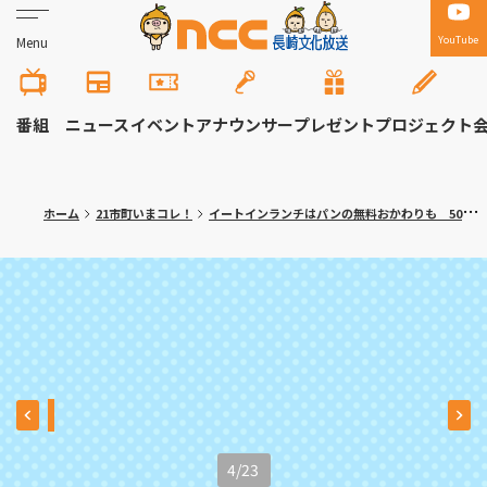
YouTube
Menu
番組
ニュース
イベント
アナウンサー
プレゼント
プロジェクト
ホーム
21市町いまコレ！
イートインランチはパンの無料おかわりも 50種類のパンが並ぶ人気ベーカリー 長崎市「カフェ ルヴォン」
4
/
23