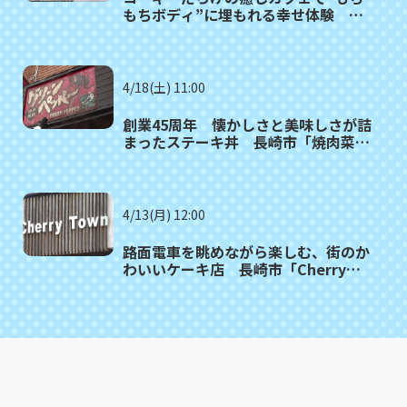
もちボディ”に埋もれる幸せ体験 東
彼杵町「カフェ・ドッグヒル」
4/18(土) 11:00
創業45周年 懐かしさと美味しさが詰
まったステーキ丼 長崎市「焼肉菜館
グリーンペッパー」
4/13(月) 12:00
路面電車を眺めながら楽しむ、街のか
わいいケーキ店 長崎市「Cherry
Town」