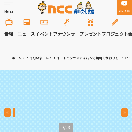
YouTube
Menu
番組
ニュース
イベント
アナウンサー
プレゼント
プロジェクト
ホーム
21市町いまコレ！
イートインランチはパンの無料おかわりも 50種類のパンが並ぶ人気ベーカリー 長崎市「カフェ ルヴォン」
9
/
23