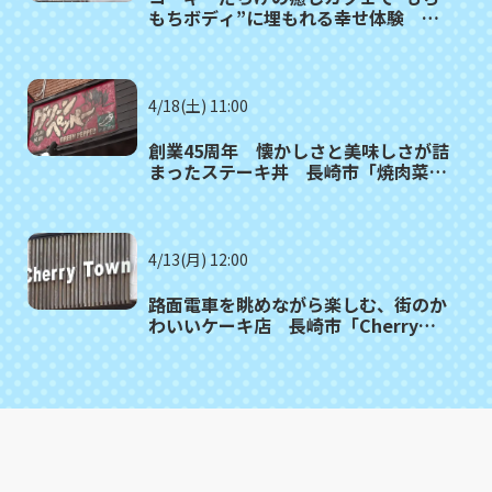
もちボディ”に埋もれる幸せ体験 東
彼杵町「カフェ・ドッグヒル」
4/18(土) 11:00
創業45周年 懐かしさと美味しさが詰
まったステーキ丼 長崎市「焼肉菜館
グリーンペッパー」
4/13(月) 12:00
路面電車を眺めながら楽しむ、街のか
わいいケーキ店 長崎市「Cherry
Town」