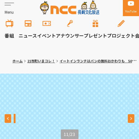
YouTube
Menu
番組
ニュース
イベント
アナウンサー
プレゼント
プロジェクト
ホーム
21市町いまコレ！
イートインランチはパンの無料おかわりも 50種類のパンが並ぶ人気ベーカリー 長崎市「カフェ ルヴォン」
11
/
23