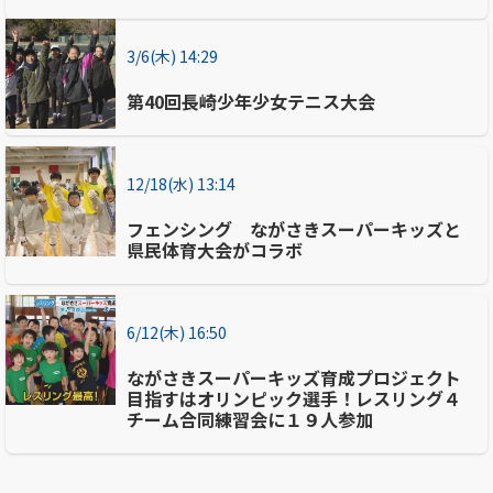
3/6(木) 14:29
第40回長崎少年少女テニス大会
12/18(水) 13:14
フェンシング ながさきスーパーキッズと
県民体育大会がコラボ
6/12(木) 16:50
ながさきスーパーキッズ育成プロジェクト
目指すはオリンピック選手！レスリング４
チーム合同練習会に１９人参加