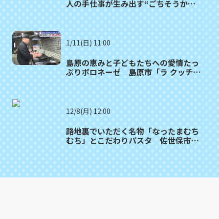
人の手仕事が生み出す“ごちそうかん
ぼこ” 長与町「長崎井上」
1/11(日) 11:00
島原の恵みと子どもたちへの愛情たっ
ぷりボロネーゼ 島原市「ラ クッチー
ナ ファー」満腹記者が行く㉙
12/8(月) 12:00
路地裏でいただく名物「なったまむち
むち」とこだわりパスタ 佐世保市
「オレンジ食堂」満腹記者㉕