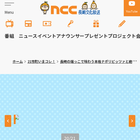
YouTube
Menu
番組
ニュース
イベント
アナウンサー
プレゼント
プロジェクト
ホーム
21市町いまコレ！
長崎の端っこで味わう本格ナポリピッツァと絶景 長崎市「Bremari（ブレマリー）」
20
/
21