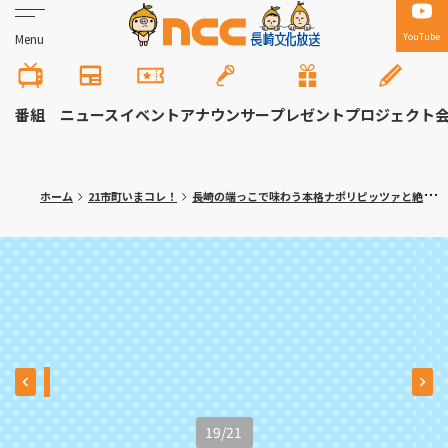
YouTube
Menu
番組
ニュース
イベント
アナウンサー
プレゼント
プロジェクト
ホーム
21市町いまコレ！
長崎の端っこで味わう本格ナポリピッツァと絶景 長崎市「Bremari（ブレマリー）」
19
/
21