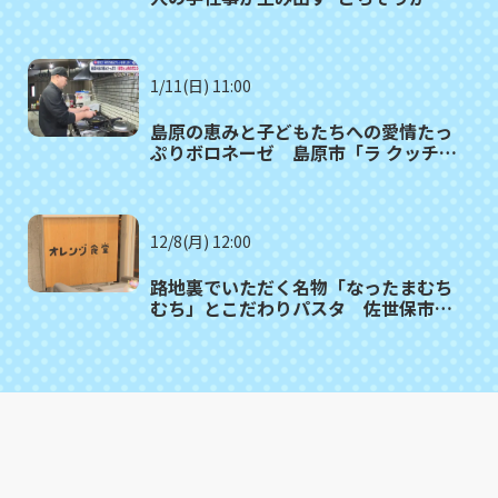
ぼこ” 長与町「長崎井上」
1/11(日) 11:00
島原の恵みと子どもたちへの愛情たっ
ぷりボロネーゼ 島原市「ラ クッチー
ナ ファー」満腹記者が行く㉙
12/8(月) 12:00
路地裏でいただく名物「なったまむち
むち」とこだわりパスタ 佐世保市
「オレンジ食堂」満腹記者㉕