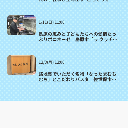
ぼこ” 長与町「長崎井上」
1/11(日) 11:00
島原の恵みと子どもたちへの愛情たっ
ぷりボロネーゼ 島原市「ラ クッチー
ナ ファー」満腹記者が行く㉙
12/8(月) 12:00
路地裏でいただく名物「なったまむち
むち」とこだわりパスタ 佐世保市
「オレンジ食堂」満腹記者㉕