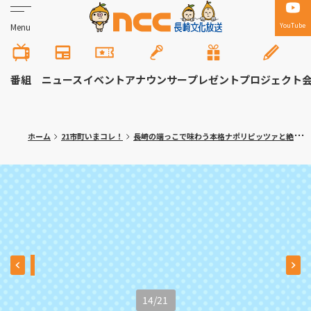
YouTube
Menu
番組
ニュース
イベント
アナウンサー
プレゼント
プロジェクト
ホーム
21市町いまコレ！
長崎の端っこで味わう本格ナポリピッツァと絶景 長崎市「Bremari（ブレマリー）」
14
/
21