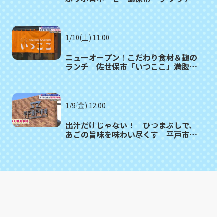
ナ ファー」満腹記者が行く㉙
1/10(土) 11:00
ニューオープン！こだわり食材＆麹の
ランチ 佐世保市「いつここ」満腹記
者が行く㉘
1/9(金) 12:00
出汁だけじゃない！ ひつまぶしで、
あごの旨味を味わい尽くす 平戸市
「平戸瀬戸市場」満腹記者が行く㉗