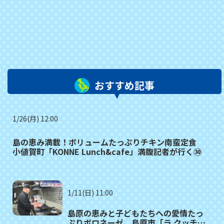
おすすめ記事
1/26(月) 12:00
島の恵み満載！ボリュームたっぷりチキン南蛮定食
小値賀町「KONNE Lunch&cafe」満腹記者が行く㉚
1/11(日) 11:00
島原の恵みと子どもたちへの愛情たっ
ぷりボロネーゼ 島原市「ラ クッチー