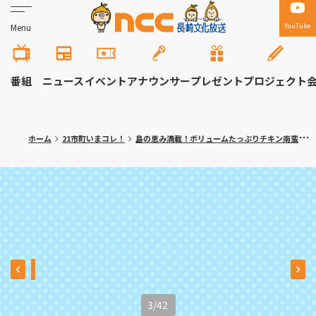
YouTube
Menu
番組
ニュース
イベント
アナウンサー
プレゼント
プロジェクト
ホーム
21市町いまコレ！
島の恵み満載！ボリュームたっぷりチキン南蛮定食 小値賀町「KONNE Lunch&cafe」満腹記者が行く㉚
3
/
42