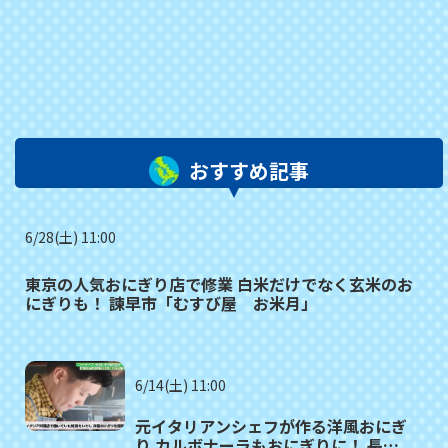
おすすめ記事
6/28(土) 11:00
東京の人気おにぎり店で修業 白米だけでなく玄米のお
にぎりも！ 諫早市「むすび屋 お米月」
6/14(土) 11:00
元イタリアンシェフが作る洋風おにぎ
り カルボナーラもおにぎりに！ 長崎