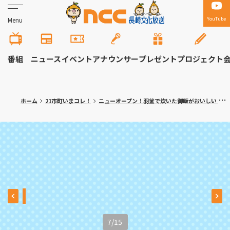
YouTube
Menu
番組
ニュース
イベント
アナウンサー
プレゼント
プロジェクト
ホーム
21市町いまコレ！
ニューオープン！羽釜で炊いた御飯がおいしい おにぎり専門店 長崎市「おむすびcafe TABIMUSUBI 長崎店」
7
/
15