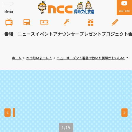
YouTube
Menu
番組
ニュース
イベント
アナウンサー
プレゼント
プロジェクト
ホーム
21市町いまコレ！
ニューオープン！羽釜で炊いた御飯がおいしい おにぎり専門店 長崎市「おむすびcafe TABIMUSUBI 長崎店」
1
/
15