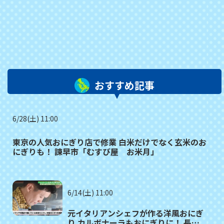
おすすめ記事
6/28(土) 11:00
東京の人気おにぎり店で修業 白米だけでなく玄米のお
にぎりも！ 諫早市「むすび屋 お米月」
6/14(土) 11:00
元イタリアンシェフが作る洋風おにぎ
り カルボナーラもおにぎりに！ 長崎