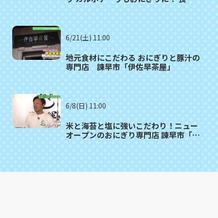
市「おにぎし」
6/21(土) 11:00
地元食材にこだわる おにぎりと豚汁の
専門店 諫早市「伊佐早茶屋」
6/8(日) 11:00
米と海苔と塩に強いこだわり！ニュー
オープンのおにぎり専門店 諫早市「お
むすび処 一粒の輝き」