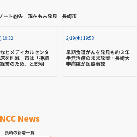
のノート紛失 現在も未発見 長崎市
) 19:32
2/19(水) 19:53
みなとメディカルセンタ
早期食道がんを発見も約３年
病床を削減 市は「持続
半無治療のまま放置…長崎大
な経営のため」と説明
学病院が医療事故
NCC News
長崎の新着一覧