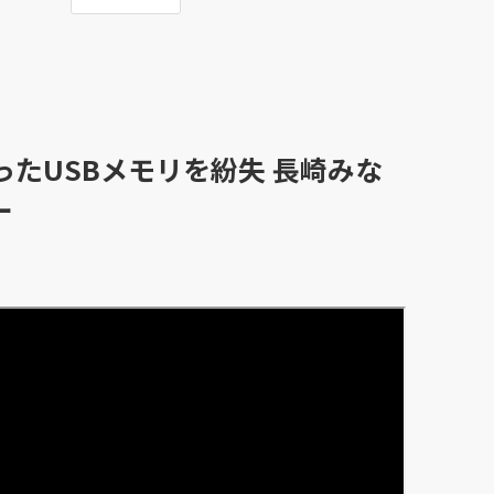
たUSBメモリを紛失 長崎みな
ー